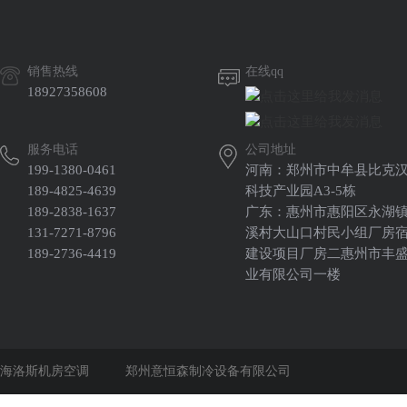
销售热线
在线qq
18927358608
服务电话
公司地址
199-1380-0461
河南：郑州市中牟县比克
189-4825-4639
科技产业园A3-5栋
189-2838-1637
广东：惠州市惠阳区永湖
131-7271-8796
溪村大山口村民小组厂房
189-2736-4419
建设项目厂房二惠州市丰
业有限公司一楼
海洛斯机房空调
郑州意恒森制冷设备有限公司