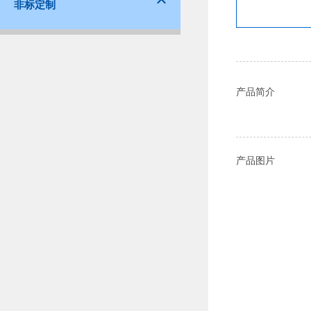
非标定制
产品简介
产品图片