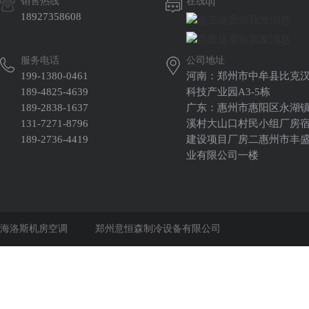
销售热线
在线qq
18927358608
服务电话
公司地址
199-1380-0461
河南：郑州市中牟县比克
189-4825-4639
科技产业园A3-5栋
189-2838-1637
广东：惠州市惠阳区永湖
131-7271-8796
溪村大山口村民小组厂房
189-2736-4419
建设项目厂房二惠州市丰
业有限公司一楼
海洛斯机房空调
郑州意恒森制冷设备有限公司